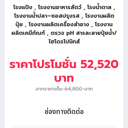
โรงแป้ง , โรงงานอาหารสัตว์ , โรงน้ำตาล ,
โรงงานน้ำปลา–ซอสปรุงรส , โรงงานผลิต
ปุ๋ย , โรงงานผลิตเครื่องสำอาง , โรงงาน
ผลิตเคมีภัณฑ์ , ตรวจ pH สารละลายปุ๋ยน้ำ/
ไฮโดรโปนิกส์
ราคาโปรโมชั่น 52,520
บาท
จากราคาเต็ม 64,800 บาท
ช่องทางติดต่อ