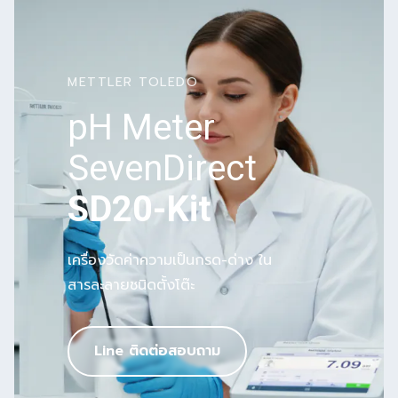
Skip
to
content
METTLER TOLEDO
pH Meter
SevenDirect
SD20-Kit
เครื่องวัดค่าความเป็นกรด-ด่าง ใน
สารละลายชนิดตั้งโต๊ะ
Line ติดต่อสอบถาม