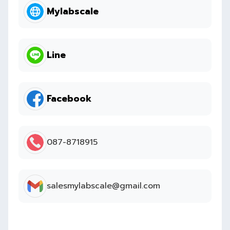
Mylabscale
Line
Facebook
087-8718915
salesmylabscale@gmail.com