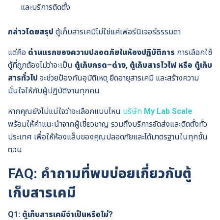
และบริการติดตั้ง
กล่าวโดยสรุป
ตู้เก็บสารเคมีไม่ใช่แค่เฟอร์นิเจอร์ธรรมดา
แต่คือ
ด่านแรกของความปลอดภัยในห้องปฏิบัติการ
การเลือกใช้
ตู้ที่ถูกต้องไม่ว่าจะเป็น
ตู้เก็บกรด–ด่าง, ตู้เก็บสารไวไฟ หรือ ตู้เก็บ
สารทั่วไป
จะช่วยป้องกันอุบัติเหตุ ยืดอายุสารเคมี และสร้างความ
มั่นใจให้กับผู้ปฏิบัติงานทุกคน
หากคุณยังไม่แน่ใจว่าจะเลือกแบบไหน
บริษัท
My Lab Scale
พร้อมให้คำแนะนำจากผู้เชี่ยวชาญ รวมถึงบริการจัดส่งและติดตั้งทั่ว
ประเทศ เพื่อให้ห้องแล็บของคุณปลอดภัยและได้มาตรฐานในทุกขั้น
ตอน
FAQ: คำถามที่พบบ่อยเกี่ยวกับตู้
เก็บสารเคมี
Q1: ตู้เก็บสารเคมีจำเป็นหรือไม่?