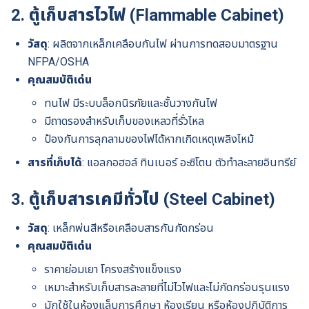
2. ตู้เก็บสารไวไฟ (Flammable Cabinet)
วัสดุ
: ผลิตจากเหล็กเคลือบกันไฟ ผ่านการทดสอบมาตรฐาน
NFPA/OSHA
คุณสมบัติเด่น
ทนไฟ มีระบบล็อกนิรภัยและชั้นวางกันไฟ
มีถาดรองสำหรับเก็บของเหลวที่รั่วไหล
ป้องกันการลุกลามของไฟได้หากเกิดเหตุเพลิงไหม้
สารที่เก็บได้
: แอลกอฮอล์ ทินเนอร์ อะซิโตน ตัวทำละลายอินทรีย์
3. ตู้เก็บสารเคมีทั่วไป (Steel Cabinet)
วัสดุ
: เหล็กพ่นสีหรือเคลือบสารกันกัดกร่อน
คุณสมบัติเด่น
ราคาย่อมเยา โครงสร้างแข็งแรง
เหมาะสำหรับเก็บสารละลายที่ไม่ไวไฟและไม่กัดกร่อนรุนแรง
มักใช้ในห้องแล็บการศึกษา ห้องเรียน หรือห้องปฏิบัติการ