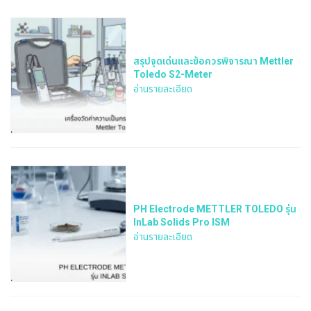
สรุปจุดเด่นและข้อควรพิจารณา Mettler
Toledo S2-Meter
อ่านรายละเอียด
PH Electrode METTLER TOLEDO รุ่น
InLab Solids Pro ISM
อ่านรายละเอียด