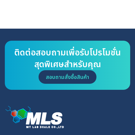
ติดต่อสอบถามเพื่อรับโปรโมชั่น
สุดพิเศษสำหรับคุณ
สอบถามสั่งซื้อสินค้า