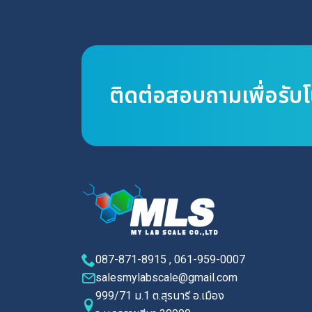
และทดสอบการเจริญเติบโตของจุลินทรีย์ในสภาพ
แวดล้อมที่ควบคุม เช่น การทดสอบการตอบสนอง
ต่อสารเคมีหรือยาปฏิชีวนะ การแบ่งแยกและ
วิเคราะห์: ใช้ในการแยกเชื้อจากตัวอย่าง โดยสามาร
ใช้เทคนิคต่าง ๆ เช่น การใช้การกระจายจุลินทรีย์
ติดต่อสอบถามเพื่อรับ
(streak plate) เพื่อแยกเชื้อให้เป็นกลุ่ม การเพาะ
เลี้ยงเซลล์: Petri Dish ใช้ในการเพาะเลี้ยงเซลล์ที่
ไม่ใช่จุลินทรีย์ เช่น เซลล์พืชหรือเซลล์สัตว์ เพื่อ
ศึกษาการเจริญเติบโต การแบ่งเซลล์ หรือปฏิกิริยา
ทางชีววิทยา
087-871-8915 , 061-959-0007
salesmylabscale@gmail.com
999/71 ม.1 ต.สุรนารี อ.เมือง