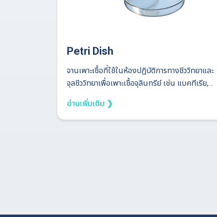
Petri Dish
จานเพาะเชื้อที่ใช้ในห้องปฏิบัติการทางชีววิทยาและ
จุลชีววิทยาเพื่อเพาะเชื้อจุลินทรีย์ เช่น แบคทีเรีย,
เชื้อรา หรือเชื้อจุลินทรีย์ชนิดต่าง ๆ รวมถึงการ
อ่านเพิ่มเติม ❯
ทดลองในด้านการเจริญเติบโตของเซลล์ พืช หรือ
สัตว์ ขนาดของ Petri Dish มักจะมีเส้นผ่าน
ศูนย์กลางประมาณ 9-10 เซนติเมตร และทำจาก
วัสดุที่ใสสะอาดและไม่ทำให้เกิดการปนเปื้อน การใช้
งานของ Petri Dish เพาะเลี้ยงจุลินทรีย์: ใช้สำหรับ
การเพาะเลี้ยงจุลินทรีย์ เช่น แบคทีเรีย, ยีสต์ หรือ
เชื้อรา โดยการเพาะเชื้อจะทำในสภาพแวดล้อมที่มี
อาหารเพาะเชื้อ (agar) ซึ่งจะช่วยให้จุลินทรีย์เจริญ
เติบโต การศึกษาและการทดสอบ: ใช้ในการศึกษา