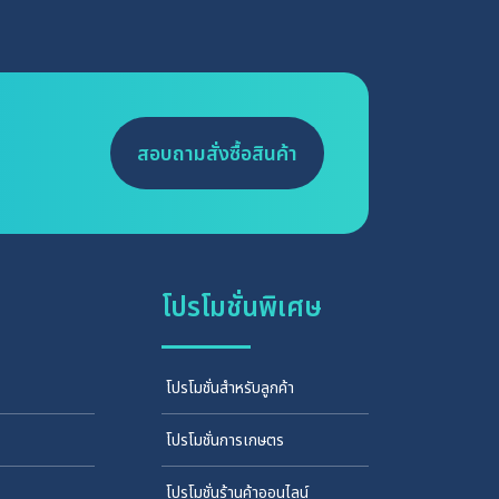
ปนเปื้อนจากภายนอก หรือการควบคุมแก๊ส งาน
ปลายคอมัก
ทดลองในระบบสุญญากาศ (Vacuum System)
Joint) เพื่อ
ทนต่อแรงดันที่ต่ำ เหมาะสำหรับการทำปฏิกิริยาภาย
วัสดุ ผลิตจ
ใต้สุญญากาศ
glass) ซึ่ง
ปริมาตรหลา
สอบถามสั่งซื้อสินค้า
มล., 1 ลิตร
Round Bot
Bottom Fla
ทั่วไป เช่น
neck Roun
สำหรับงานที
โปรโมชั่นพิเศษ
การสังเคราะห
โปรโมชั่นสำหรับลูกค้า
โปรโมชั่นการเกษตร
โปรโมชั่นร้านค้าออนไลน์