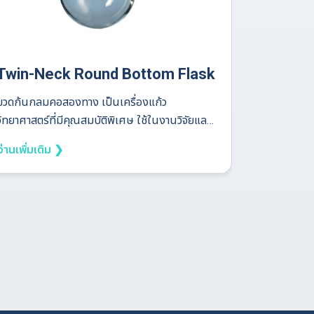
Twin-Neck Round Bottom Flask
Neck R
ขวดก้นกลมคอสองทาง เป็นเครื่องแก้ว
เครื่องแก้ว
วิทยาศาสตร์ที่มีคุณสมบัติพิเศษ ใช้ในงานวิจัยและ
กระบวนการ
การทดลองทางเคมีที่ต้องการความซับซ้อน เช่น
อย่างปลอดภั
อ่านเพิ่มเติม ❯
อ่านเพิ่มเติ
การกลั่น การทำปฏิกิริยาเคมี หรือการใช้อุปกรณ์
ลักซ์ (refl
หลายชนิดร่วมกัน การใช้งานของ Twin-Neck
ของ Neck R
Round Bottom Flask การกลั่น (Distillation)
กลม (round
หนึ่งคอใช้ต่อกับคอนเดนเซอร์ อีกคอใช้เติมสาร
อย่างสม่ำเส
หรือติดตั้งเทอร์โมมิเตอร์เพื่อตรวจสอบอุณหภูมิ
Heating Ma
การทำปฏิกิริยาเคมี ใช้สำหรับการผสมสารที่
(neck) ซึ่ง
ต้องการอุณหภูมิควบคุม หรือสารที่ต้องการ
หลายคอ (mu
ปฏิกิริยาภายใต้เงื่อนไขเฉพาะ การใช้งานในระบบ
เชื่อมต่อกั
ปิด เหมาะสำหรับกระบวนการที่ต้องการป้องกันสาร
(condenser)