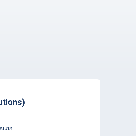
utions)
มาณมาก