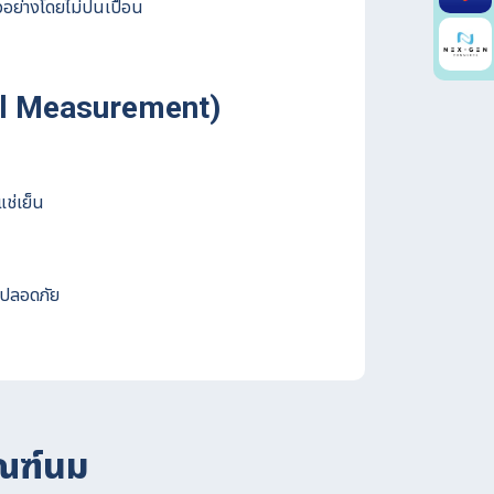
อย่างโดยไม่ปนเปื้อน
al Measurement)
ช่เย็น
มปลอดภัย
ัณฑ์นม