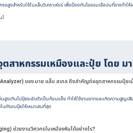
กรดสูงสำหรับใช้ในแล็บวิเคราะห์แร่ เพื่อป้องกันไอออนเจือปนที่อาจทำให้
้นใ
อุตสาหกรรมเหมืองและปุ๋ย โดย มา
e Analyzer) ของ มาย แล็บ สเกล ถึงสำคัญต่ออุตสาหกรรมปุ๋ยเม
ื้นสูงเกินไปปุ๋ยจะจับตัวเป็นก้อนแข็ง ทำให้ใช้งานยากและเกิดความสูญเสี
ิในถังอบปุ๋ยให้เหมาะสมที่สุด
ng) ช่วยงานวิศวกรในเหมืองหินได้อย่างไร?