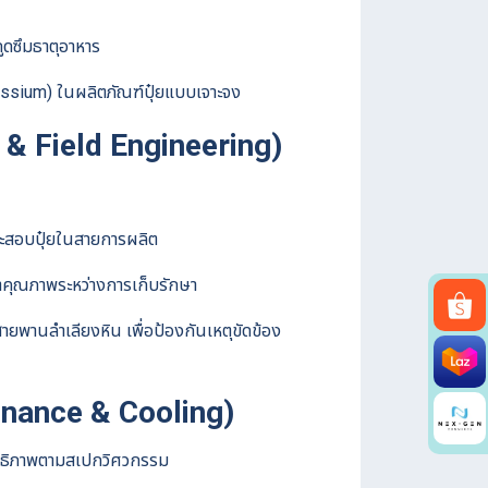
ูดซึมธาตุอาหาร
assium) ในผลิตภัณฑ์ปุ๋ยแบบเจาะจง
 Field Engineering)
ระสอบปุ๋ยในสายการผลิต
กษาคุณภาพระหว่างการเก็บรักษา
านลำเลียงหิน เพื่อป้องกันเหตุขัดข้อง
enance & Cooling)
สิทธิภาพตามสเปกวิศวกรรม