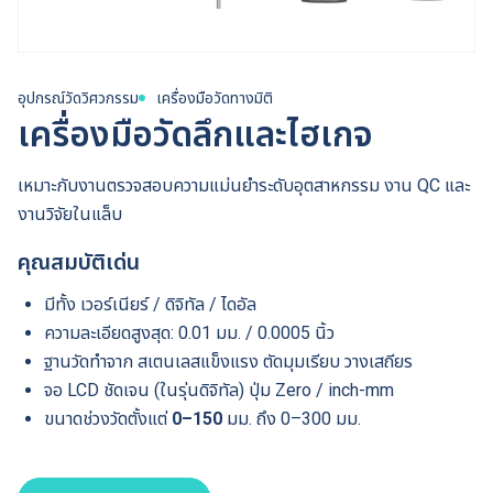
อุปกรณ์วัดวิศวกรรม
เครื่องมือวัดทางมิติ
เครื่องมือวัดลึกและไฮเกจ
เหมาะกับงานตรวจสอบความแม่นยำระดับอุตสาหกรรม งาน QC และ
งานวิจัยในแล็บ
คุณสมบัติเด่น
มีทั้ง เวอร์เนียร์ / ดิจิทัล / ไดอัล
ความละเอียดสูงสุด: 0.01 มม. / 0.0005 นิ้ว
ฐานวัดทำจาก สเตนเลสแข็งแรง ตัดมุมเรียบ วางเสถียร
จอ LCD ชัดเจน (ในรุ่นดิจิทัล) ปุ่ม Zero / inch-mm
ขนาดช่วงวัดตั้งแต่
0–150
มม. ถึง 0–300 มม.