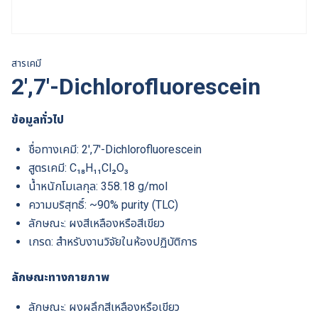
สารเคมี
2′,7′-Dichlorofluorescein
ข้อมูลทั่วไป
ชื่อทางเคมี: 2′,7′-Dichlorofluorescein
สูตรเคมี: C₁₈H₁₁Cl₂O₃
น้ำหนักโมเลกุล: 358.18 g/mol
ความบริสุทธิ์: ~90% purity (TLC)
ลักษณะ: ผงสีเหลืองหรือสีเขียว
เกรด: สำหรับงานวิจัยในห้องปฏิบัติการ
ลักษณะทางกายภาพ
ลักษณะ: ผงผลึกสีเหลืองหรือเขียว