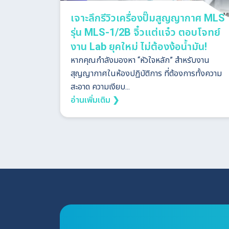
เจาะลึกรีวิวเครื่องปั๊มสูญญากาศ MLS
รุ่น MLS-1/2B จิ๋วแต่แจ๋ว ตอบโจทย์
งาน Lab ยุคใหม่ ไม่ต้องง้อน้ำมัน!
หากคุณกำลังมองหา “หัวใจหลัก” สำหรับงาน
สุญญากาศในห้องปฏิบัติการ ที่ต้องการทั้งความ
สะอาด ความเงียบ...
อ่านเพิ่มเติม ❯