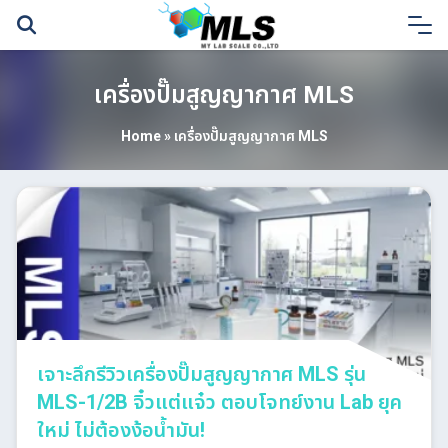
Skip
to
content
เครื่องปั๊มสูญญากาศ MLS
Home
»
เครื่องปั๊มสูญญากาศ MLS
เจาะลึกรีวิวเครื่องปั๊มสูญญากาศ MLS รุ่น
MLS-1/2B จิ๋วแต่แจ๋ว ตอบโจทย์งาน Lab ยุค
ใหม่ ไม่ต้องง้อน้ำมัน!