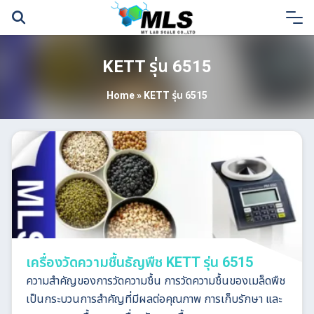
Skip
to
content
KETT รุ่น 6515
Home
»
KETT รุ่น 6515
เครื่องวัดความชื้นธัญพืช KETT รุ่น 6515
ความสำคัญของการวัดความชื้น การวัดความชื้นของเมล็ดพืช
เป็นกระบวนการสำคัญที่มีผลต่อคุณภาพ การเก็บรักษา และ