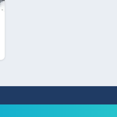
Search
for: