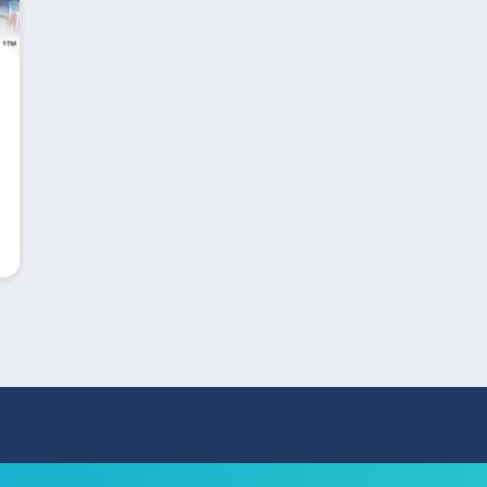
Search
for: