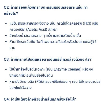
Q2: ถ้าเครื่องแก้วมีคราบตะกรันหรือเกลือเกาะแน่น ทำ
อย่างไร?
แช่ในสารละลายกรดเจือจาง เช่น กรดไฮโดรคลอริก (HCl) หรือ
กรดอะซิติก (Acetic Acid) สักพัก
ล้างด้วยน้ำสะอาดหลาย ๆ ครั้ง และตามด้วยน้ำกลั่น
ห้ามใช้กรดเข้มข้นทันที เพราะอาจกัดแก้วหรืออันตรายต่อผู้ใช้
งาน
Q3: ถ้ามีคราบโปรตีนหรือสารอินทรีย์ ควรล้างด้วยอะไร?
ใช้น้ำยาล้างโปรตีนเฉพาะ (เช่น Enzyme Cleaner) หรือผง
ซักฟอกที่มีเอนไซม์ย่อยโปรตีน
หากยังมีคราบติด ให้ใช้สารออกซิไดซ์อ่อน ๆ เช่น ไฮโดรเจนเปอร์
ออกไซด์เจือจาง
Q4: จำเป็นต้องล้างด้วยน้ำกลั่นทุกครั้งหรือไม่?