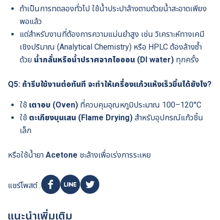
ถ้าเป็นการทดลองทั่วไป ใช้น้ำประปาล้างตามด้วยน้ำสะอาดเพียง
พอแล้ว
แต่สำหรับงานที่ต้องการความแม่นยำสูง เช่น วิเคราะห์ทางเคมี
เชิงปริมาณ (Analytical Chemistry) หรือ HPLC ต้องล้างซ้ำ
ด้วย
น้ำกลั่นหรือน้ำปราศจากไอออน (DI water)
ทุกครั้ง
Q5: ถ้ารีบใช้งานต่อทันที จะทำให้เครื่องแก้วแห้งเร็วขึ้นได้ยังไง?
ใช้
เตาอบ (Oven)
ที่ควบคุมอุณหภูมิประมาณ 100–120°C
ใช้
ตะเกียงบุนเสน (Flame Drying)
สำหรับอุปกรณ์แก้วชิ้น
เล็ก
หรือใช้น้ำยา
Acetone
ชะล้างเพื่อเร่งการระเหย
แชร์โพสต์ :
แนะนำเพิ่มเติม