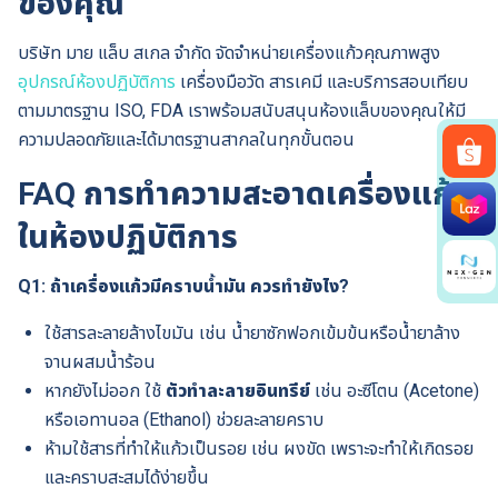
ของคุณ
บริษัท มาย แล็บ สเกล จำกัด จัดจำหน่ายเครื่องแก้วคุณภาพสูง
อุปกรณ์ห้องปฏิบัติการ
เครื่องมือวัด สารเคมี และบริการสอบเทียบ
ตามมาตรฐาน ISO, FDA เราพร้อมสนับสนุนห้องแล็บของคุณให้มี
ความปลอดภัยและได้มาตรฐานสากลในทุกขั้นตอน
FAQ การทำความสะอาดเครื่องแก้ว
Search
for:
ในห้องปฏิบัติการ
Q1: ถ้าเครื่องแก้วมีคราบน้ำมัน ควรทำยังไง?
ใช้สารละลายล้างไขมัน เช่น น้ำยาซักฟอกเข้มข้นหรือน้ำยาล้าง
จานผสมน้ำร้อน
หากยังไม่ออก ใช้
ตัวทำละลายอินทรีย์
เช่น อะซีโตน (Acetone)
หรือเอทานอล (Ethanol) ช่วยละลายคราบ
ห้ามใช้สารที่ทำให้แก้วเป็นรอย เช่น ผงขัด เพราะจะทำให้เกิดรอย
และคราบสะสมได้ง่ายขึ้น