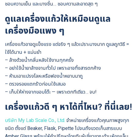
ชอบความเย็น และบางชิ้น… ชอบความสะอาดสุด ๆ
ดูแลเครื่องแก้วให้เหมือนดูแล
เครื่องมือแพง ๆ
เครื่องแก้วอาจดูแข็งแรง แต่จริง ๆ แล้วเปราะบางมาก ดูแลถูกวิธี =
ใช้ได้นาน + แม่นยำ
– ล้างด้วยน้ำกลั่นหลังใช้งานทุกครั้ง
– อย่าใช้น้ำยาล้างจานทั่วไป เพราะอาจทิ้งสารตกค้าง
– ห้ามเอาแปรงโลหะหรือฟองน้ำหยาบมาถู
– ตรวจรอยแตกร้าวก่อนใช้เสมอ
– เก็บให้ห่างจากขอบโต๊ะ — เพราะตกทีเดียว… จบ!
เครื่องแก้วดี ๆ หาได้ที่ไหน? ที่นี่เลย!
บริษัท My Lab Scale Co., Ltd.
จำหน่ายเครื่องแก้วคุณภาพสูงทุก
ชนิด ตั้งแต่ Beaker, Flask, Pipette ไปจนถึงขวดเก็บสารแบบ
Amber Glass พร้อมให้คำปรึกษาโดยทีมผู้เชี่ยวชาญด้านห้องแล็บ