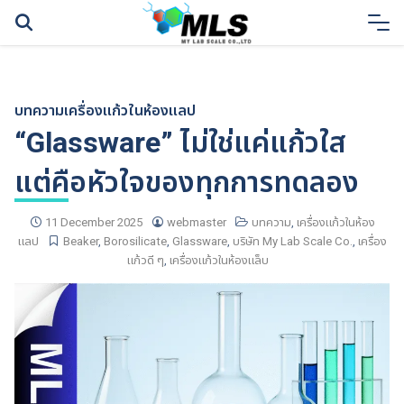
Skip
to
content
บทความ
เครื่องแก้วในห้องแลป
“Glassware” ไม่ใช่แค่แก้วใส
แต่คือหัวใจของทุกการทดลอง
11 December 2025
webmaster
บทความ
,
เครื่องแก้วในห้อง
แลป
Beaker
,
Borosilicate
,
Glassware
,
บริษัท My Lab Scale Co.
,
เครื่อง
แก้วดี ๆ
,
เครื่องแก้วในห้องแล็บ