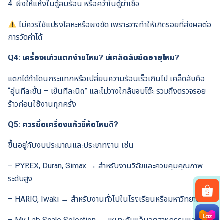
4. ผึ่งให้แห้งในตู้ลมร้อน หรือคว่ำในตู้ฆ่าเชื้อ
ไม่ควรใช้แปรงโลหะหรือผงขัด เพราะอาจทำให้เกิดรอยที่ส่งผลต่อ
การวัดค่าได้
Q4: เครื่องแก้วแตกง่ายไหม? มีเคล็ดลับยืดอายุไหม?
แตกได้ถ้าโดนกระแทกหรือเปลี่ยนความร้อนเร็วเกินไป เคล็ดลับคือ
“อุ่นทีละขั้น – เย็นทีละนิด” และไม่วางใกล้ขอบโต๊ะ รวมถึงตรวจรอย
ร้าวก่อนใช้งานทุกครั้ง
Q5: ควรซื้อเครื่องแก้วยี่ห้อไหนดี?
ขึ้นอยู่กับงบประมาณและประเภทงาน เช่น
– PYREX, Duran, Simax → สำหรับงานวิจัยและควบคุมคุณภาพ
ระดับสูง
– HARIO, Iwaki → สำหรับงานทั่วไปในโรงเรียนหรือมหาวิทยาลัย
Search
– My Lab Scale Selection → เหมาะกับแล็บอุตสาหกรรมและ