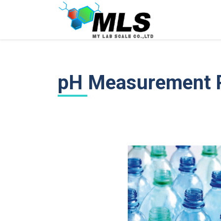
Skip
to
content
pH Measurement 