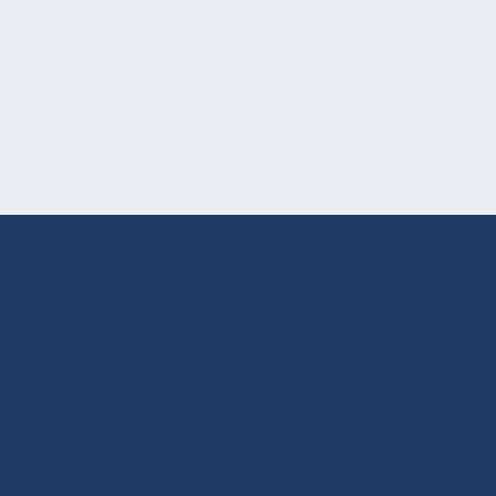
โปรโมชั่นสุดพิเศษสำหรับคุณ