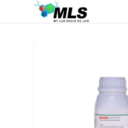
Skip
to
content