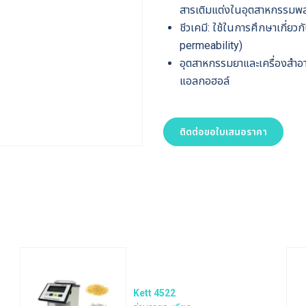
สารเติมแต่งในอุตสาหกรรมพ
ชีวเคมี: ใช้ในการศึกษาเกี่ย
permeability)
อุตสาหกรรมยาและเครื่องสำอา
แอลกอฮอล์
ติดต่อขอใบเสนอราคา
Search
for:
Kett 4522