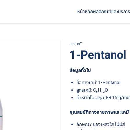
หน้าหลัก
ผลิตภัณฑ์และบริการ
สารเคมี
1-Pentanol
ข้อมูลทั่วไป
ชื่อทางเคมี: 1-Pentanol
สูตรเคมี: C₅H₁₂O
น้ำหนักโมเลกุล: 88.15 g/mo
คุณสมบัติทางกายภาพและเคมี
ลักษณะ: ของเหลวใส ไม่มีสี