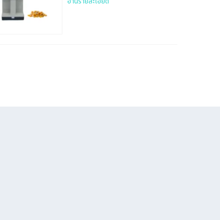
อ่านรายละเอียด