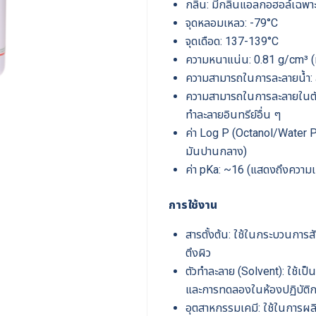
กลิ่น: มีกลิ่นแอลกอฮอล์เฉพาะ
จุดหลอมเหลว: -79°C
จุดเดือด: 137-139°C
ความหนาแน่น: 0.81 g/cm³ (ท
ความสามารถในการละลายน้ำ: ล
ความสามารถในการละลายในตัวท
ทำละลายอินทรีย์อื่น ๆ
ค่า Log P (Octanol/Water P
มันปานกลาง)
ค่า pKa: ~16 (แสดงถึงความเ
การใช้งาน
สารตั้งต้น: ใช้ในกระบวนการส
ตึงผิว
ตัวทำละลาย (Solvent): ใช้เป
และการทดลองในห้องปฏิบัติ
อุตสาหกรรมเคมี: ใช้ในการผล