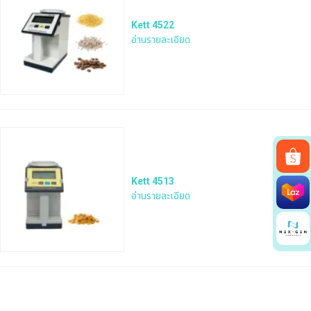
Kett 4522
อ่านรายละเอียด
Kett 4513
Search
อ่านรายละเอียด
for: