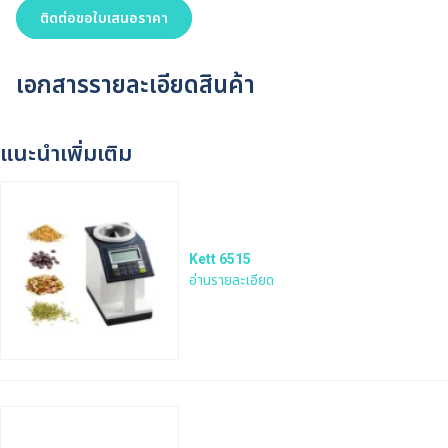
ติดต่อขอใบเสนอราคา
เอกสารรายละเอียดสินค้า
แนะนำเพิ่มเติม
Kett 6515
อ่านรายละเอียด