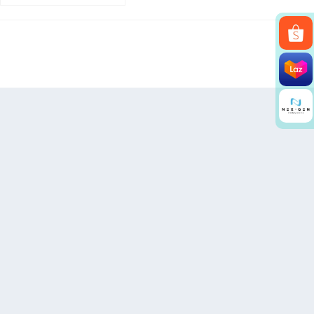
Search
for: