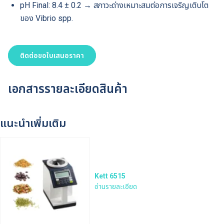
pH Final: 8.4 ± 0.2 → สภาวะด่างเหมาะสมต่อการเจริญเติบโต
ของ Vibrio spp.
ติดต่อขอใบเสนอราคา
เอกสารรายละเอียดสินค้า
แนะนำเพิ่มเติม
Kett 6515
อ่านรายละเอียด