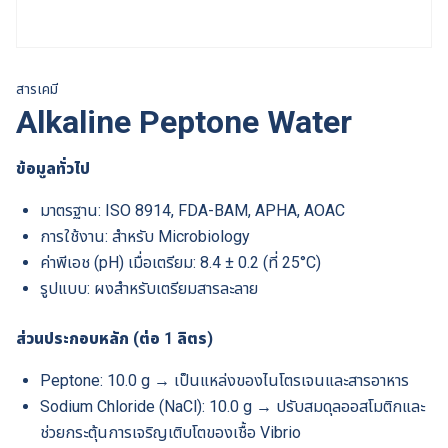
สารเคมี
Alkaline Peptone Water
ข้อมูลทั่วไป
มาตรฐาน: ISO 8914, FDA-BAM, APHA, AOAC
การใช้งาน: สำหรับ Microbiology
ค่าพีเอช (pH) เมื่อเตรียม: 8.4 ± 0.2 (ที่ 25°C)
รูปแบบ: ผงสำหรับเตรียมสารละลาย
ส่วนประกอบหลัก (ต่อ 1 ลิตร)
Peptone: 10.0 g → เป็นแหล่งของไนโตรเจนและสารอาหาร
Sodium Chloride (NaCl): 10.0 g → ปรับสมดุลออสโมติกและ
ช่วยกระตุ้นการเจริญเติบโตของเชื้อ Vibrio