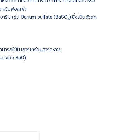
 สำหรับการทดสอบในกระบวนการ การแยกสาร หรือ
ฟตหรือฟอสเฟต
้ บารีม เช่น Barium sulfate (BaSO₄) ซึ่งเป็นตัวตก
ะสามารถใช้ในการเตรียมสารละลาย
เหลวของ BaO)