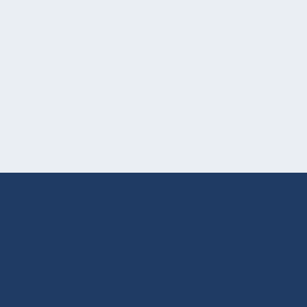
ติดต่อสอบถามเพื่อรับ