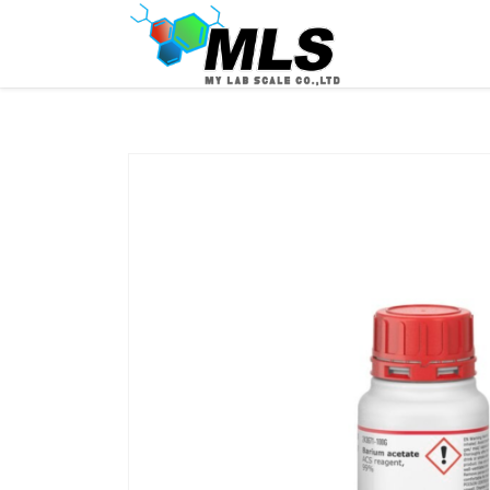
Skip
to
content