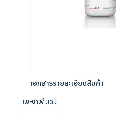
เอกสารรายละเอียดสินค้า
แนะนำเพิ่มเติม