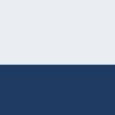
สอบถามสั่งซื้อสินค้า