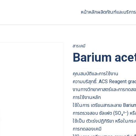
หน้าหลัก
ผลิตภัณฑ์และบริการ
สารเคมี
Barium ace
คุณสมบัติและการใช้งาน
ความบริสุทธิ์: ACS Reagent grade
งานทางวิทยาศาสตร์และการทดสอบ
การใช้งานหลัก
ใช้ในการ เตรียมสารละลาย Bariu
การตรวจสอบ ซัลเฟต (SO₄²⁻) หร
ใช้เป็น ตัวเร่งปฏิกิริยา หรือใ
การทดลองเคมี