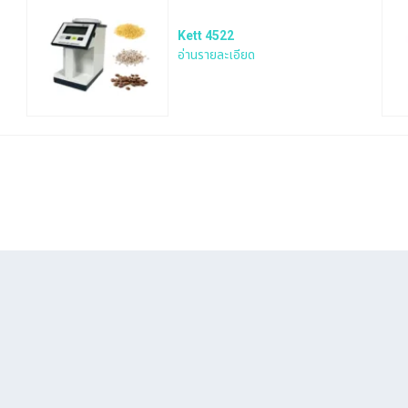
Kett 4522
อ่านรายละเอียด
Search
for: