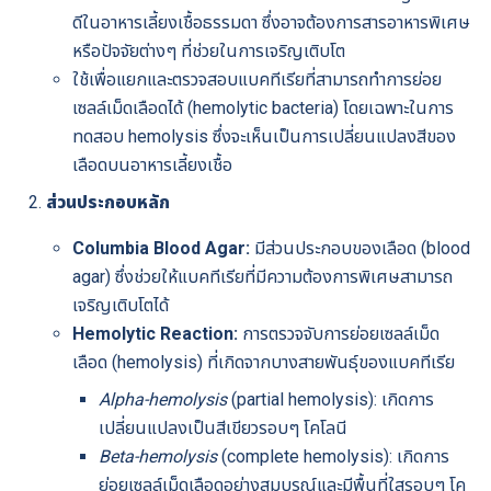
ดีในอาหารเลี้ยงเชื้อธรรมดา ซึ่งอาจต้องการสารอาหารพิเศษ
หรือปัจจัยต่างๆ ที่ช่วยในการเจริญเติบโต
ใช้เพื่อแยกและตรวจสอบแบคทีเรียที่สามารถทำการย่อย
เซลล์เม็ดเลือดได้ (hemolytic bacteria) โดยเฉพาะในการ
ทดสอบ hemolysis ซึ่งจะเห็นเป็นการเปลี่ยนแปลงสีของ
เลือดบนอาหารเลี้ยงเชื้อ
ส่วนประกอบหลัก
Columbia Blood Agar:
มีส่วนประกอบของเลือด (blood
agar) ซึ่งช่วยให้แบคทีเรียที่มีความต้องการพิเศษสามารถ
เจริญเติบโตได้
Hemolytic Reaction:
การตรวจจับการย่อยเซลล์เม็ด
เลือด (hemolysis) ที่เกิดจากบางสายพันธุ์ของแบคทีเรีย
Alpha-hemolysis
(partial hemolysis): เกิดการ
เปลี่ยนแปลงเป็นสีเขียวรอบๆ โคโลนี
Beta-hemolysis
(complete hemolysis): เกิดการ
ย่อยเซลล์เม็ดเลือดอย่างสมบูรณ์และมีพื้นที่ใสรอบๆ โค