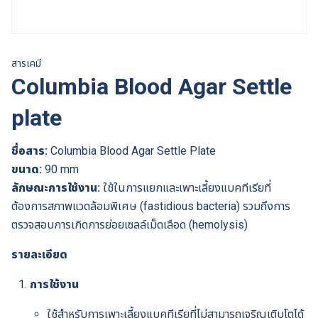
สารเคมี
Columbia Blood Agar Settle
plate
ชื่อสาร:
Columbia Blood Agar Settle Plate
ขนาด:
90 mm
ลักษณะการใช้งาน:
ใช้ในการแยกและเพาะเลี้ยงแบคทีเรียที่
ต้องการสภาพแวดล้อมพิเศษ (fastidious bacteria) รวมถึงการ
ตรวจสอบการเกิดการย่อยเซลล์เม็ดเลือด (hemolysis)
รายละเอียด
การใช้งาน
ใช้สำหรับการเพาะเลี้ยงแบคทีเรียที่ไม่สามารถเจริญเติบโตได้