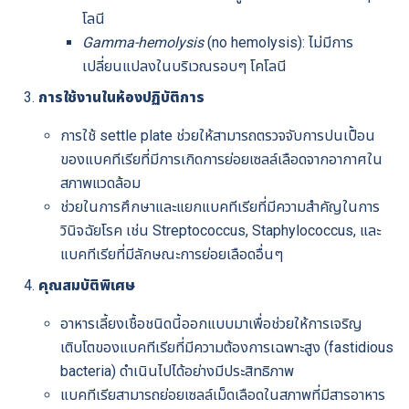
โลนี
Gamma-hemolysis
(no hemolysis): ไม่มีการ
เปลี่ยนแปลงในบริเวณรอบๆ โคโลนี
การใช้งานในห้องปฏิบัติการ
การใช้ settle plate ช่วยให้สามารถตรวจจับการปนเปื้อน
ของแบคทีเรียที่มีการเกิดการย่อยเซลล์เลือดจากอากาศใน
สภาพแวดล้อม
ช่วยในการศึกษาและแยกแบคทีเรียที่มีความสำคัญในการ
วินิจฉัยโรค เช่น Streptococcus, Staphylococcus, และ
แบคทีเรียที่มีลักษณะการย่อยเลือดอื่นๆ
คุณสมบัติพิเศษ
อาหารเลี้ยงเชื้อชนิดนี้ออกแบบมาเพื่อช่วยให้การเจริญ
เติบโตของแบคทีเรียที่มีความต้องการเฉพาะสูง (fastidious
bacteria) ดำเนินไปได้อย่างมีประสิทธิภาพ
แบคทีเรียสามารถย่อยเซลล์เม็ดเลือดในสภาพที่มีสารอาหาร