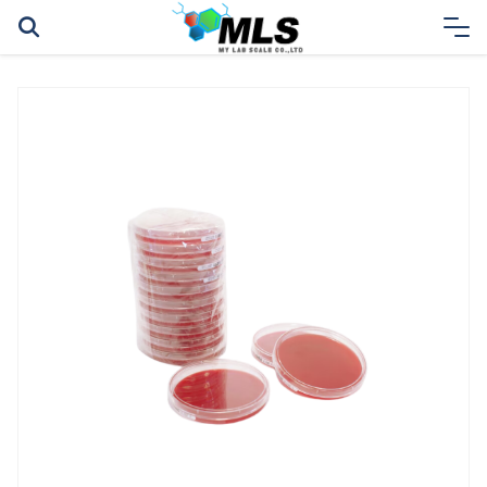
Skip
to
content