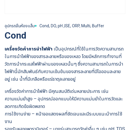
อุปกรณ์ในห้องแล็บ
Cond, DO, pH ,ISE, ORP, Multi, Buffer
Cond
เครื่องวัดค่าการนำไฟฟ้า
เป็นอุปกรณ์ที่ใช้ในการวัดความสามารถ
ในการนำไฟฟ้าของสารละลายหรือของเหลว โดยมีหลักการทำงานที่
วัดการนำกระแสไฟฟ้าผ่านของเหลวนั้นๆ ซึ่งความสามารถในการนำ
ไฟฟ้านี้มักสัมพันธ์กับความเข้มข้นของสารละลายที่มีไอออนละลาย
อยู่ เช่น น้ำที่มีเกลือหรือแร่ธาตุละลายอยู่
เครื่องวัดค่าการนำไฟฟ้า มีคุณสมบัติเด่นหลายประการ เช่น
ความแม่นยำสูง – อุปกรณ์ออกแบบให้มีความแม่นยำในการวัดและ
ลดการเกิดข้อผิดพลาด
การใช้งานง่าย – หน้าจอแสดงผลที่ชัดเจนและมีระบบแนะนำการใช้
งาน
รองรับหลายพารามิเตอร์
– บางรุ่นสามารถวัดค่าอื่น ๆ เช่น pH, TDS