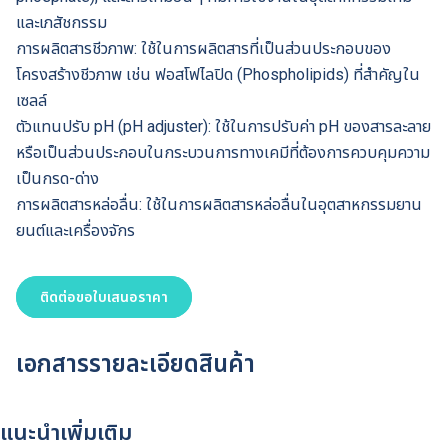
และเภสัชกรรม
การผลิตสารชีวภาพ: ใช้ในการผลิตสารที่เป็นส่วนประกอบของ
โครงสร้างชีวภาพ เช่น ฟอสโฟไลปิด (Phospholipids) ที่สำคัญใน
เซลล์
ตัวแทนปรับ pH (pH adjuster): ใช้ในการปรับค่า pH ของสารละลาย
หรือเป็นส่วนประกอบในกระบวนการทางเคมีที่ต้องการควบคุมความ
เป็นกรด-ด่าง
การผลิตสารหล่อลื่น: ใช้ในการผลิตสารหล่อลื่นในอุตสาหกรรมยาน
ยนต์และเครื่องจักร
ติดต่อขอใบเสนอราคา
เอกสารรายละเอียดสินค้า
แนะนำเพิ่มเติม