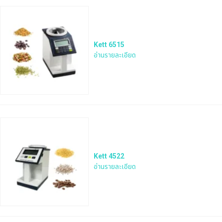
Kett 6515
อ่านรายละเอียด
Kett 4522
อ่านรายละเอียด