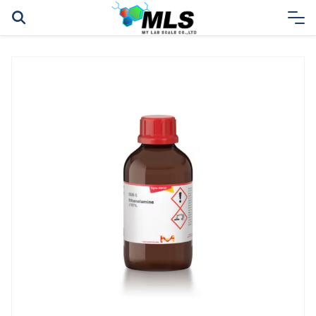
Skip
to
content