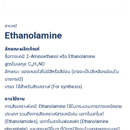
สารเคมี
Ethanolamine
ลักษณะผลิตภัณฑ์
ชื่อทางเคมี: 2-Aminoethanol หรือ Ethanolamine
สูตรโมเลกุล: C₂H₇NO
ลักษณะ: ของเหลวใสไม่มีสีหรือสีอ่อน (อาจจะเป็นสีเหลืองอ่อนใน
บางกรณี)
เกรด: ใช้สำหรับสังเคราะห์ (For synthesis)
การใช้งาน
การสังเคราะห์เคมี: Ethanolamine ใช้ในกระบวนการทางเคมีหลาย
ประเภท รวมถึงการสังเคราะห์สารเคมีเช่น เอทาโนลาไมด์
(Ethanolamides), เอทาโนลามีนฟอสเฟต (Ethanolamine
phosphate), และสารเคมีอื่นๆ ที่มีการใช้งานในอุตสาหกรรมเคมี