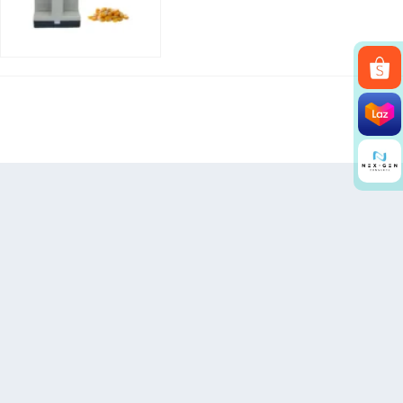
Search
for: