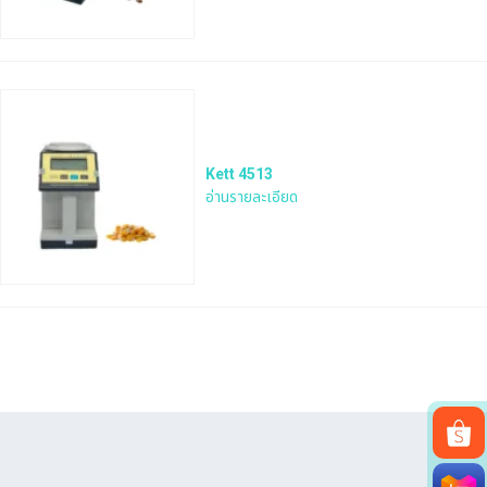
Kett 4513
อ่านรายละเอียด
Search