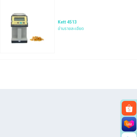
Kett 4513
อ่านรายละเอียด
Search
for: