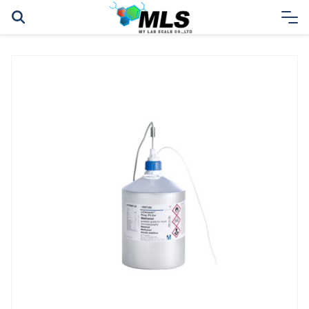
Skip
to
content