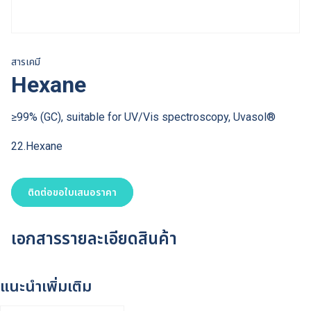
สารเคมี
Hexane
≥99% (GC), suitable for UV/Vis spectroscopy, Uvasol®
22.Hexane
ติดต่อขอใบเสนอราคา
เอกสารรายละเอียดสินค้า
แนะนำเพิ่มเติม