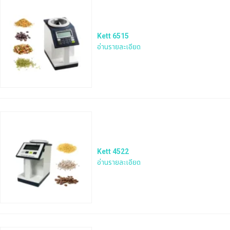
Kett 6515
อ่านรายละเอียด
Kett 4522
อ่านรายละเอียด