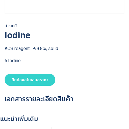
สารเคมี
Iodine
ACS reagent, ≥99.8%, solid
6.Iodine
ติดต่อขอใบเสนอราคา
เอกสารรายละเอียดสินค้า
แนะนำเพิ่มเติม