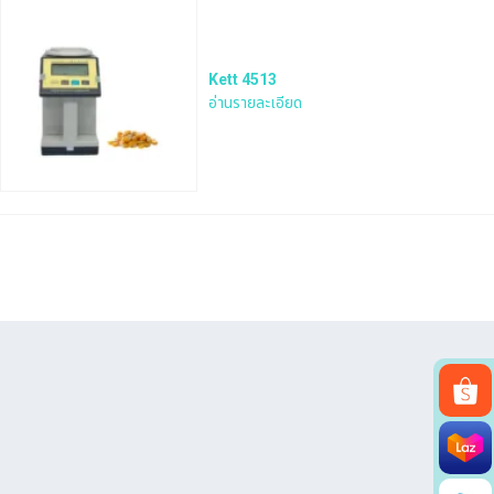
Kett 4513
อ่านรายละเอียด
Search
for: