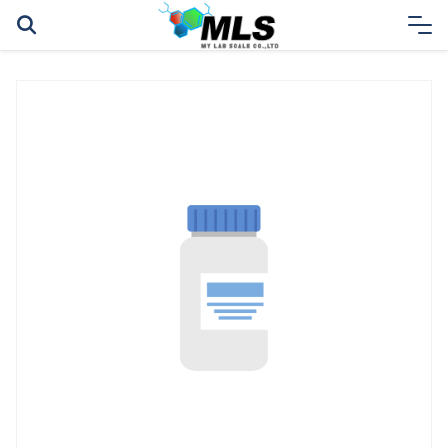
Skip
to
content