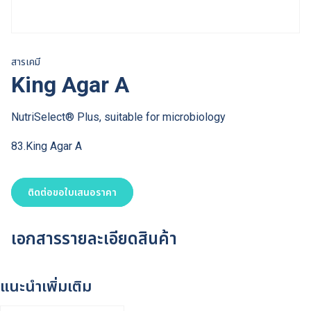
สารเคมี
King Agar A
NutriSelect® Plus, suitable for microbiology
83.King Agar A
ติดต่อขอใบเสนอราคา
เอกสารรายละเอียดสินค้า
แนะนำเพิ่มเติม