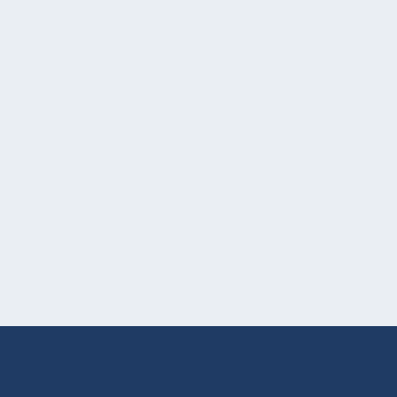
ติดต่อสอบถามเพื่อรับโปรโมชั่น