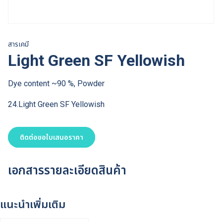
สารเคมี
Light Green SF Yellowish
Dye content ~90 %, Powder
24.Light Green SF Yellowish
ติดต่อขอใบเสนอราคา
เอกสารรายละเอียดสินค้า
แนะนำเพิ่มเติม