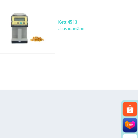
Kett 4513
อ่านรายละเอียด
Search
for: