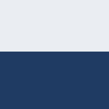
สอบถามสั่งซื้อสินค้า