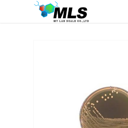
Skip
to
content