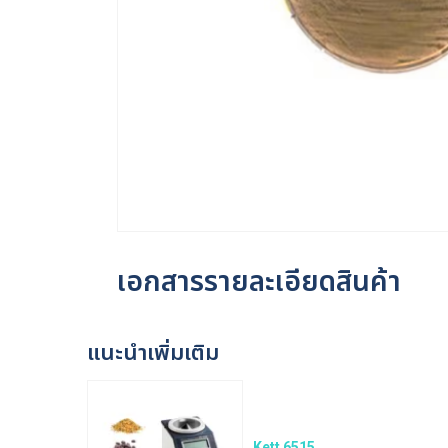
เอกสารรายละเอียดสินค้า
แนะนำเพิ่มเติม
Kett 6515