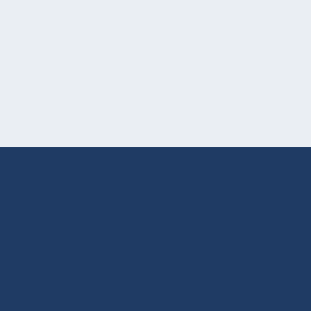
สอบถามสั่งซื้อสินค้า