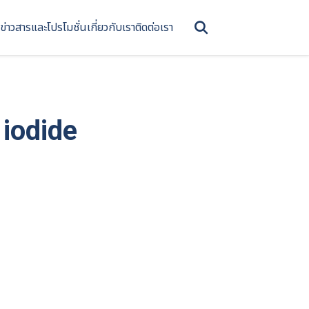
ข่าวสารและโปรโมชั่น
เกี่ยวกับเรา
ติดต่อเรา
 iodide