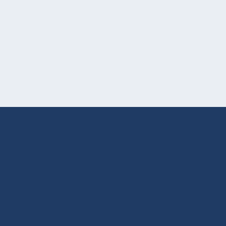
ติดต่อสอบถามเพื่อรับ