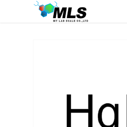
Skip
to
content