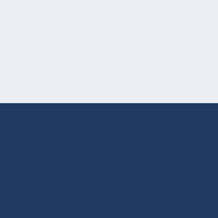
โปรโมชั่นสุดพิเศษสำหรับคุณ