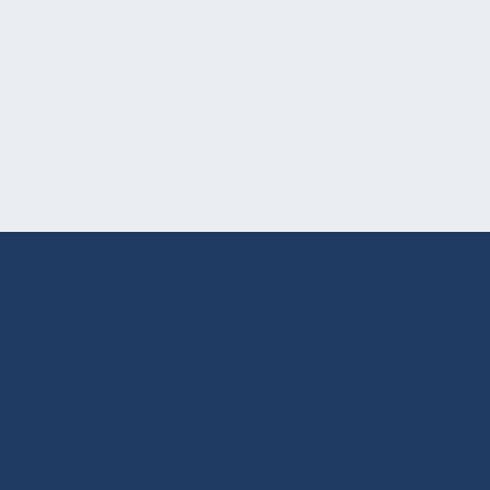
โปรโมชั่นสุดพิเศษสำหรับคุณ