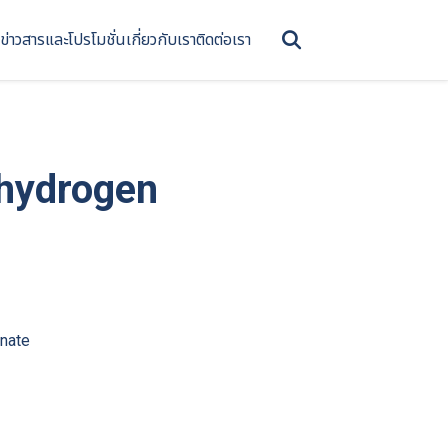
ข่าวสารและโปรโมชั่น
เกี่ยวกับเรา
ติดต่อเรา
hydrogen
nate