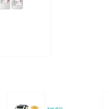
Kett 4522