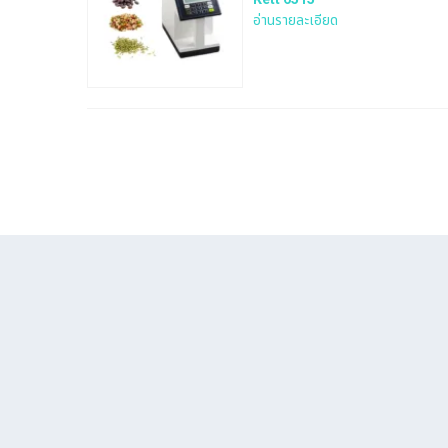
อ่านรายละเอียด