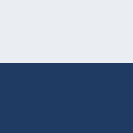
ติดต่อสอบถามเพื่อรับ