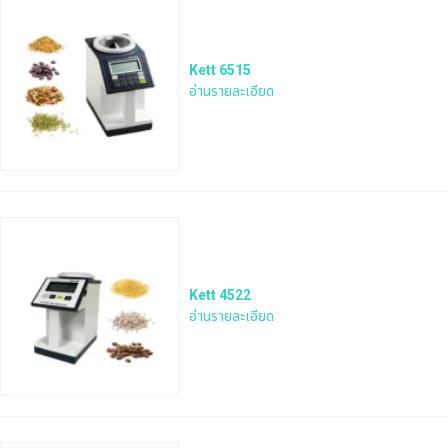
Kett 6515
อ่านรายละเอียด
Kett 4522
อ่านรายละเอียด