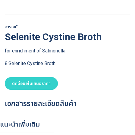
สารเคมี
Selenite Cystine Broth
for enrichment of Salmonella
8.Selenite Cystine Broth
ติดต่อขอใบเสนอราคา
เอกสารรายละเอียดสินค้า
แนะนำเพิ่มเติม