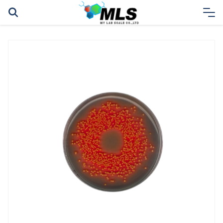
Skip
to
content