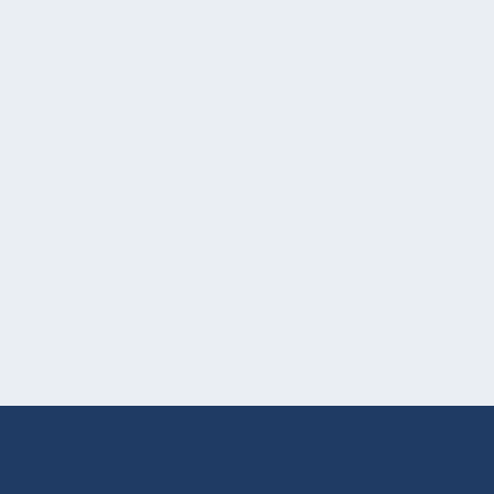
ติดต่อสอบถามเพื่อรับโปรโมชั่น