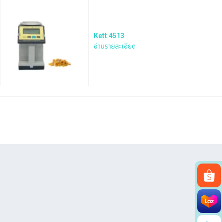
Kett 4513
อ่านรายละเอียด
Search
for: