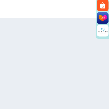
Search
for: