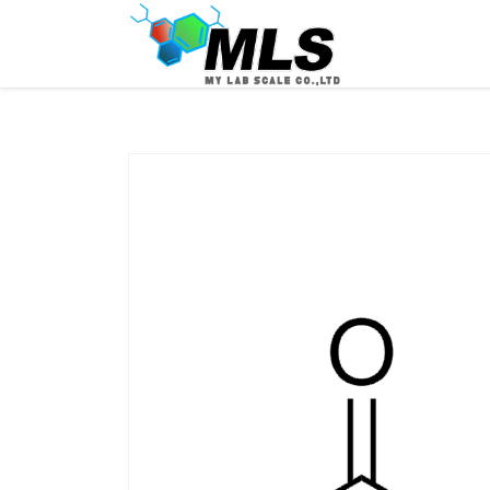
Skip
to
content