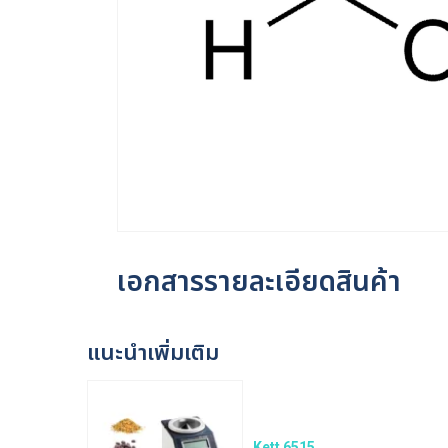
เอกสารรายละเอียดสินค้า
แนะนำเพิ่มเติม
Kett 6515