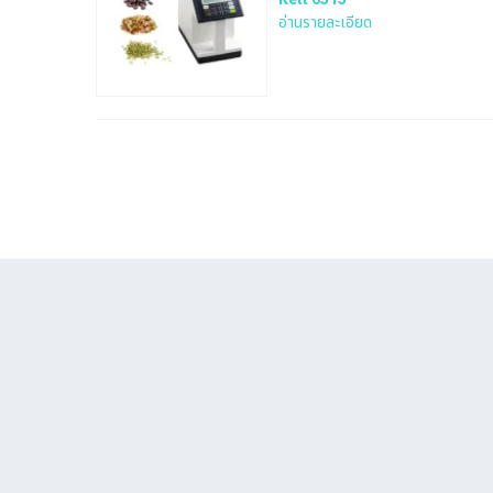
อ่านรายละเอียด