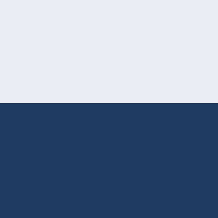
ติดต่อสอบถามเพื่อรับ