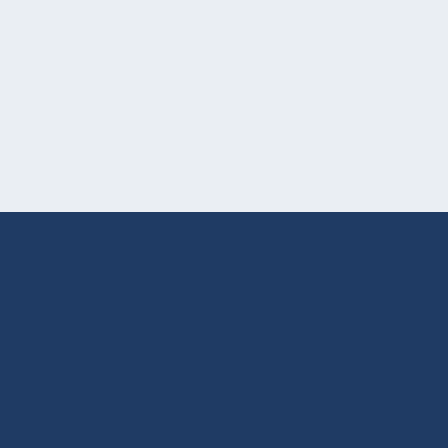
สอบถามสั่งซื้อสินค้า