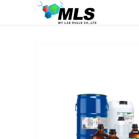
Skip
to
content