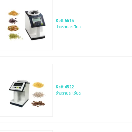
Kett 6515
อ่านรายละเอียด
Kett 4522
อ่านรายละเอียด