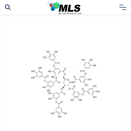
Skip
to
content