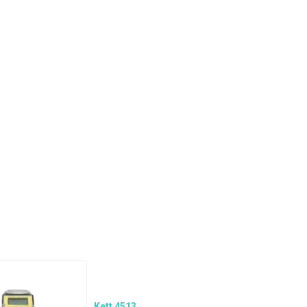
Kett 4513