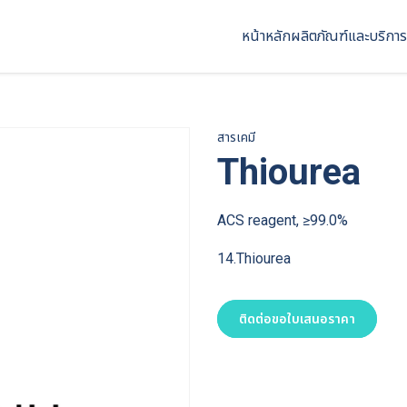
หน้าหลัก
ผลิตภัณฑ์และบริการ
สารเคมี
Thiourea
ACS reagent, ≥99.0%
14.Thiourea
ติดต่อขอใบเสนอราคา