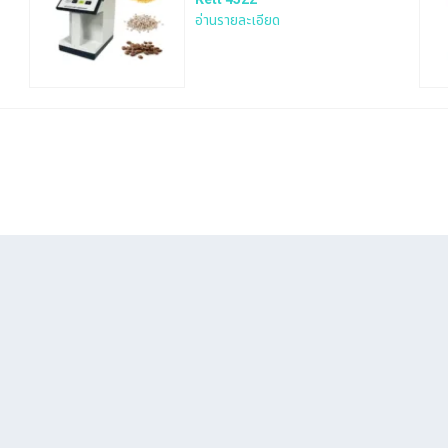
อ่านรายละเอียด
Search
for: