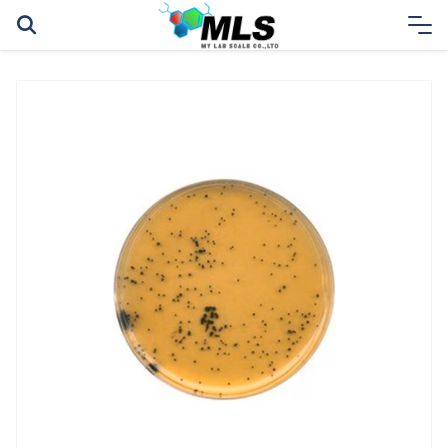
Skip
to
content