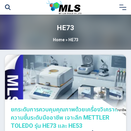
Skip
to
content
HE73
Home
»
HE73
ยกระดับการควบคุมคุณภาพด้วยเครื่องวิเคราะห์
ความชื้นระดับมืออาชีพ เจาะลึก METTLER
TOLEDO รุ่น HE73 และ HE53